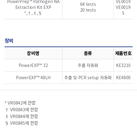
PowerPrep™ Pathogen NA
VE0019
64 tests
Extraction Kit EXP
VE0019
20 tests
*,†,‡,§
S
장비
장비명
종류
제품번호
PowerEXP™ 32
추출 자동화
KE3210
PowerEXP™ 48LH
추출 및 PCR setup 자동화
KE4800
* VR0842에 한함
† VR0843에 한함
‡ VR0844에 한함
§ VR0845에 한함