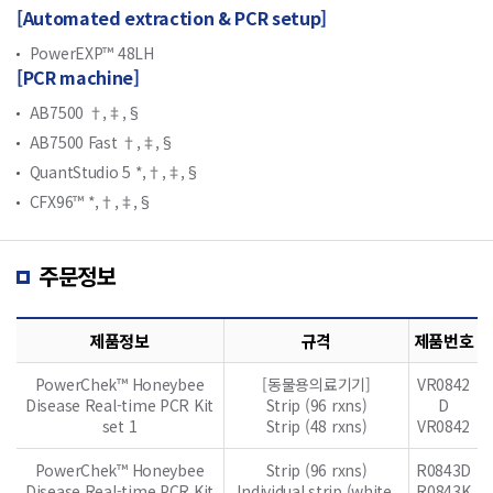
[Automated extraction & PCR setup]
PowerEXP™ 48LH
[PCR machine]
AB7500 †,‡,§
AB7500 Fast †,‡,§
QuantStudio 5 *,†,‡,§
CFX96™ *,†,‡,§
주문정보
제품정보
규격
제품번호
PowerChek™ Honeybee
[동물용의료기기]
VR0842
Disease Real-time PCR Kit
Strip (96 rxns)
D
set 1
Strip (48 rxns)
VR0842
PowerChek™ Honeybee
Strip (96 rxns)
R0843D
Disease Real-time PCR Kit
Individual strip (white,
R0843K