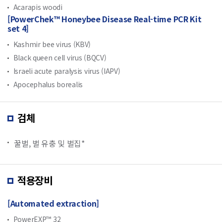
Acarapis woodi
[PowerChek™ Honeybee Disease Real-time PCR Kit
set 4]
Kashmir bee virus (KBV)
Black queen cell virus (BQCV)
Israeli acute paralysis virus (IAPV)
Apocephalus borealis
검체
꿀벌, 벌 유충 및 벌집*
적용장비
[Automated extraction]
PowerEXP™ 32