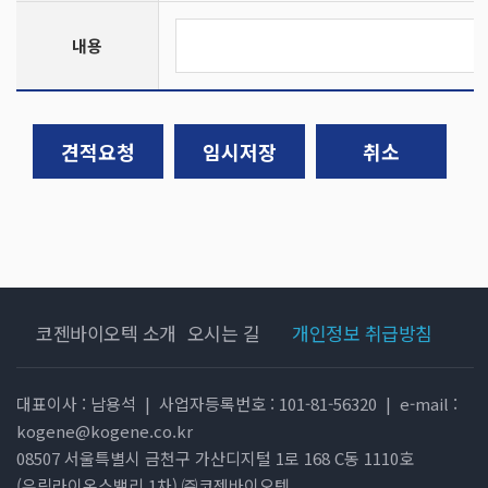
내용
견적요청
임시저장
취소
코젠바이오텍 소개
오시는 길
개인정보 취급방침
대표이사 : 남용석
|
사업자등록번호 : 101-81-56320
|
e-mail :
kogene@kogene.co.kr
08507 서울특별시 금천구 가산디지털 1로 168 C동 1110호
(우림라이온스밸리 1차) ㈜코젠바이오텍